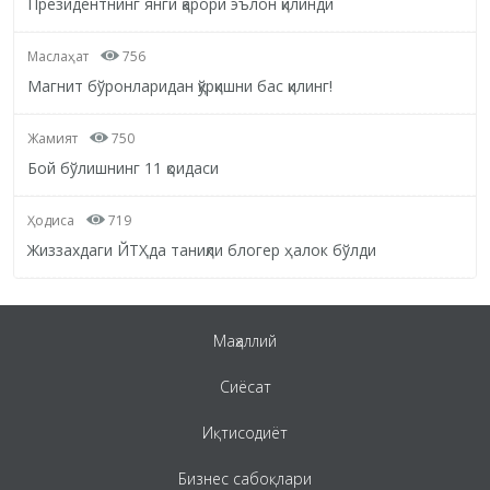
Президентнинг янги қарори эълон қилинди
Маслаҳат
756
Магнит бўронларидан қўрқишни бас қилинг!
Жамият
750
Бой бўлишнинг 11 қоидаси
Ҳодиса
719
Жиззахдаги ЙТҲда таниқли блогер ҳалок бўлди
Маҳаллий
Сиёсат
Иқтисодиёт
Бизнес сабоқлари