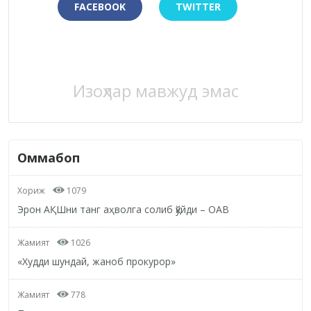
FACEBOOK
TWITTER
Изоҳлар мавжуд эмас
Оммабоп
Хориж
1079
Эрон АҚШни танг аҳволга солиб қўйди – ОАВ
Жамият
1026
«Худди шундай, жаноб прокурор»
Жамият
778