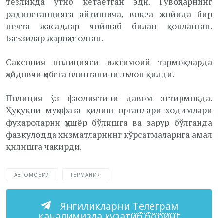
тезликда ўтиб кетаётган эди. Гувоҳларнинг
радиостанцияга айтишича, воқеа жойида бир
нечта жасадлар чойшаб билан қопланган.
Баъзилар жароҳат олган.
Саксония полицияси ижтимоий тармоқларда
ҳайдовчи ҳибсга олинганини эълон қилди.
Полиция ўз фаолиятини давом эттирмоқда.
Ҳуқуқни муҳофаза қилиш органлари ходимлари
фуқароларни ҳушёр бўлишга ва зарур бўлганда
фавқулодда хизматларнинг кўрсатмаларига амал
қилишга чақирди.
АВТОМОБИЛ
ГЕРМАНИЯ
Янгиликларни
Телеграм
каналимизда кузатиб боринг