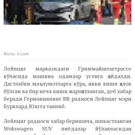
Фото: X.com
Лейпциг марказидаги Гриммайшештрассе
кўчасида машина одамлар устига ҳайдалди.
Дастлабки маълумотларга кўра, икки киши ҳалок
бўлган ва бир неча киши жароҳатланган, деб хабар
беради Германиянинг BR радиоси Лейпциг мэри
Буркхард Юнгга таяниб.
Лейпциг радиоси хабар беришича, шикастланган
Wokswagen SUV пиёдалар йўлакчасидан