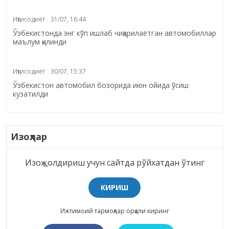
Иқтисодиёт
31/07, 16:44
Ўзбекистонда энг кўп ишлаб чиқарилаётган автомобиллар
маълум қилинди
Иқтисодиёт
30/07, 15:37
Ўзбекистон автомобил бозорида июн ойида ўсиш
кузатилди
Изоҳлар
Изоҳ қолдириш учун сайтда рўйхатдан ўтинг
КИРИШ
Ижтимоий тармоқлар орқали киринг