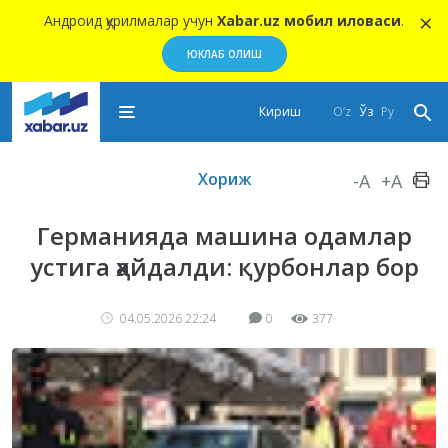
×
Андроид қурилмалар учун
Xabar.uz мобил иловаси
.
ЮКЛАБ ОЛИШ
Кириш
O‘z
Ўз
Ру
Хориж
-A
+A
Германияда машина одамлар
устига ҳайдалди: қурбонлар бор
04.05.2026 22:24
0
377