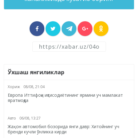
Ўхшаш янгиликлар
Хориж
08/08, 21:04
Европа Иттифоқи иқтисодиётининг ярмини уч мамлакат
яратмоқда
Авто
06/08, 13:27
Жаҳон автомобил бозорида янги давр: Хитойнинг уч
бренди кучли ўнликка кирди