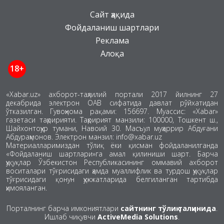
Сайт ҳақида
Фойдаланиш шартлари
Реклама
Алоқа
18+
«Xabar.uz» ахборот-таҳлилий портали 2017 йилнинг 27
декабрида электрон ОАВ сифатида давлат рўйхатидан
ўтказилган. Гувоҳнома рақами: 156697. Муассис: «Xabar»
газетаси таҳририяти. Таҳририят манзили: 100000, Тошкент ш.,
Шайхонтоҳур тумани, Навоий 30. Масъул муҳаррир Абдуғани
Абдураҳмонов. Электрон манзил: info@xabar.uz
Материалларимиздан тўлиқ ёки қисман фойдаланилганда
«Фойдаланиш шартлари»га амал қилиниши шарт. Барча
ҳуқуқлар Ўзбекистон Республикасининг оммавий ахборот
воситалари тўғрисидаги ҳамда муаллифлик ва турдош ҳуқуқлар
тўғрисидаги қонун ҳужжатларида белгиланган тартибда
ҳимояланган.
Порталнинг барча имкониятлари
сайтнинг тўлиқ талқинида
.
Ишлаб чиқувчи
ActiveMedia Solutions
.