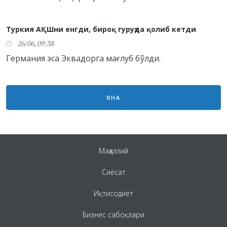
Туркия АҚШни енгди, бироқ гуруҳда қолиб кетди
26/06, 09:38
Германия эса Эквадорга мағлуб бўлди.
ЯНА
Маҳаллий
Сиёсат
Иқтисодиёт
Бизнес сабоқлари