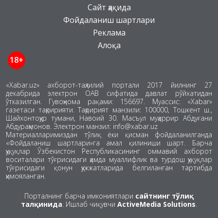
Сайт ҳақида
Фойдаланиш шартлари
Реклама
Алоқа
18+
«Xabar.uz» ахборот-таҳлилий портали 2017 йилнинг 27
декабрида электрон ОАВ сифатида давлат рўйхатидан
ўтказилган. Гувоҳнома рақами: 156697. Муассис: «Xabar»
газетаси таҳририяти. Таҳририят манзили: 100000, Тошкент ш.,
Шайхонтоҳур тумани, Навоий 30. Масъул муҳаррир Абдуғани
Абдураҳмонов. Электрон манзил: info@xabar.uz
Материалларимиздан тўлиқ ёки қисман фойдаланилганда
«Фойдаланиш шартлари»га амал қилиниши шарт. Барча
ҳуқуқлар Ўзбекистон Республикасининг оммавий ахборот
воситалари тўғрисидаги ҳамда муаллифлик ва турдош ҳуқуқлар
тўғрисидаги қонун ҳужжатларида белгиланган тартибда
ҳимояланган.
Порталнинг барча имкониятлари
сайтнинг тўлиқ
талқинида
. Ишлаб чиқувчи
ActiveMedia Solutions
.