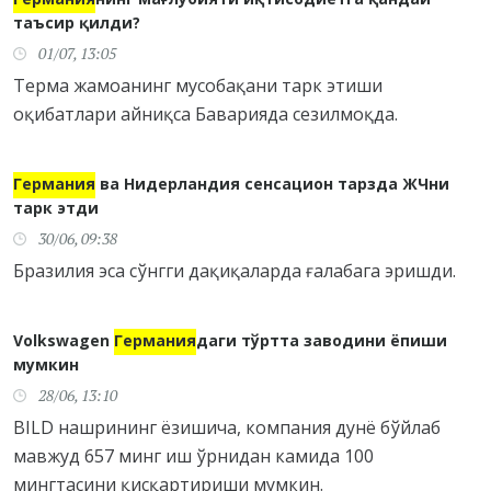
таъсир қилди?
01/07, 13:05
Терма жамоанинг мусобақани тарк этиши
оқибатлари айниқса Баварияда сезилмоқда.
Германия
ва Нидерландия сенсацион тарзда ЖЧни
тарк этди
30/06, 09:38
Бразилия эса сўнгги дақиқаларда ғалабага эришди.
Volkswagen
Германия
даги тўртта заводини ёпиши
мумкин
28/06, 13:10
BILD нашрининг ёзишича, компания дунё бўйлаб
мавжуд 657 минг иш ўрнидан камида 100
мингтасини қисқартириши мумкин.