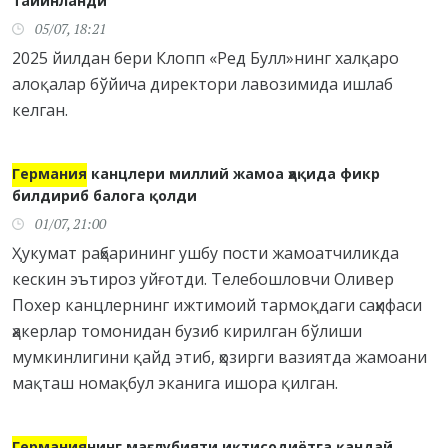
тайинланди
05/07, 18:21
2025 йилдан бери Клопп «Ред Булл»нинг халқаро
алоқалар бўйича директори лавозимида ишлаб
келган.
Германия
канцлери миллий жамоа ҳақида фикр
билдириб балога қолди
01/07, 21:00
Ҳукумат раҳбарининг ушбу пости жамоатчиликда
кескин эътироз уйғотди. Телебошловчи Оливер
Похер канцлернинг ижтимоий тармоқдаги саҳифаси
ҳакерлар томонидан бузиб кирилган бўлиши
мумкинлигини қайд этиб, ҳозирги вазиятда жамоани
мақташ номақбул эканига ишора қилган.
Германия
нинг мағлубияти иқтисодиётга қандай