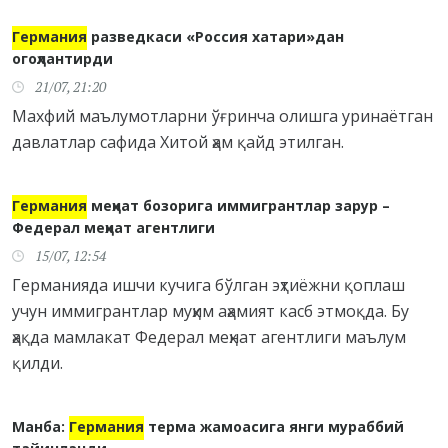
Германия
разведкаси «Россия хатари»дан
огоҳлантирди
21/07, 21:20
Махфий маълумотларни ўғринча олишга уринаётган
давлатлар сафида Хитой ҳам қайд этилган.
Германия
меҳнат бозорига иммигрантлар зарур –
Федерал меҳнат агентлиги
15/07, 12:54
Германияда ишчи кучига бўлган эҳтиёжни қоплаш
учун иммигрантлар муҳим аҳамият касб этмоқда. Бу
ҳақда мамлакат Федерал меҳнат агентлиги маълум
қилди.
Манба:
Германия
терма жамоасига янги мураббий