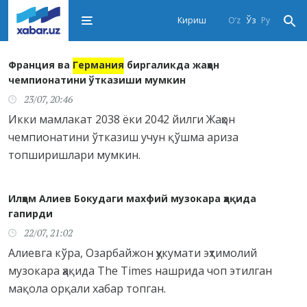
Кириш
O‘z
Ўз
Ру
Франция ва
Германия
биргаликда жаҳон
чемпионатини ўтказиши мумкин
23/07, 20:46
Икки мамлакат 2038 ёки 2042 йилги Жаҳон
чемпионатини ўтказиш учун қўшма ариза
топширишлари мумкин.
Илҳом Алиев Бокудаги махфий музокара ҳақида
гапирди
22/07, 21:02
Алиевга кўра, Озарбайжон ҳукумати эҳтимолий
музокара ҳақида The Times нашрида чоп этилган
мақола орқали хабар топган.