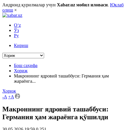
Андроид қурилмалар учун
Xabar.uz мобил иловаси
.
Юклаб
олиш
×
O‘z
Ўз
Ру
Кириш
Бош саҳифа
Хориж
Макроннинг ядровий ташаббуси: Германия ҳам
жараёнга...
Хориж
-A
+A
Макроннинг ядровий ташаббуси:
Германия ҳам жараёнга қўшилди
30.05.2026 19:59
0
251