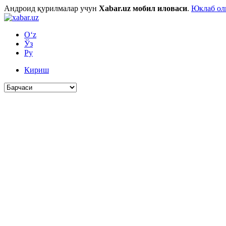
Андроид қурилмалар учун
Xabar.uz мобил иловаси
.
Юклаб о
O‘z
Ўз
Ру
Кириш