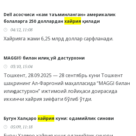
Dell асосчиси «кам таъминланган» америкалик
болаларга 250 доллардан
хайрия
қилади
04/12, 11:08
Хайрияга жами 6,25 млрд доллар сарфланади.
MAGGI® билан илиқ уй дастурхони
03/10, 15:04
Тошкент, 28.09.2025 — 28 сентябрь куни Тошкент
шаҳрининг Ал-Фарғоний маҳалласида “MAGGI билан
илиқ дастурхон” ижтимоий лойиҳаси доирасида
иккинчи хайрия зиёфати бўлиб ўтди.
Бугун Халқаро
хайрия
куни: одамийлик синови
05/09, 11:18
Бугун Халқаро хайрия куни: одамийлик синови