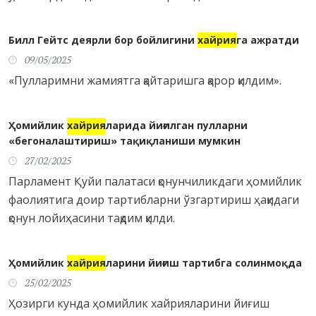
Билл Гейтс деярли бор бойлигини
хайрия
га ажратди
09/05/2025
«Пулларимни жамиятга қайтаришга қарор қилдим».
Ҳомийлик
хайрия
ларида йиғилган пулларни
«бегоналаштириш» тақиқланиши мумкин
27/02/2025
Парламент Қуйи палатаси қонунчиликдаги ҳомийлик
фаолиятига доир тартибларни ўзгартириш ҳақидаги
қонун лойиҳасини тақдим қилди.
Ҳомийлик
хайрия
ларини йиғиш тартибга солинмоқда
25/02/2025
Ҳозирги кунда ҳомийлик хайрияларини йиғиш