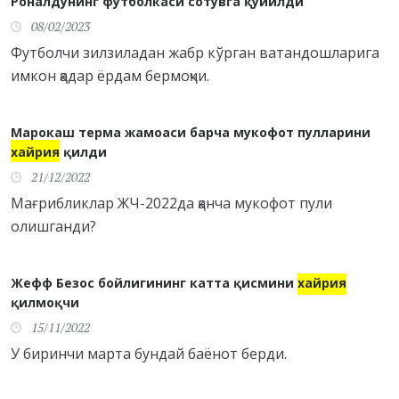
Роналдунинг футболкаси сотувга қўйилди
08/02/2023
Футболчи зилзиладан жабр кўрган ватандошларига
имкон қадар ёрдам бермоқчи.
Марокаш терма жамоаси барча мукофот пулларини
хайрия
қилди
21/12/2022
Мағрибликлар ЖЧ-2022да қанча мукофот пули
олишганди?
Жефф Безос бойлигининг катта қисмини
хайрия
қилмоқчи
15/11/2022
У биринчи марта бундай баёнот берди.