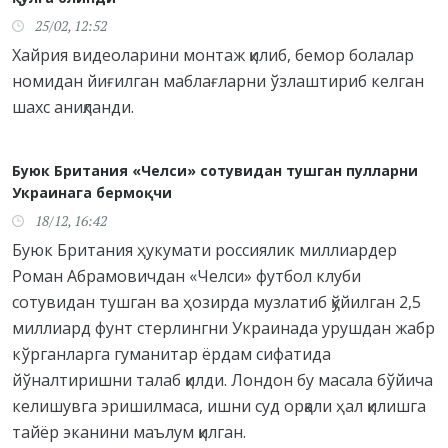
25/02, 12:52
Хайрия видеоларини монтаж қилиб, бемор болалар
номидан йиғилган маблағларни ўзлаштириб келган
шахс аниқланди.
Буюк Британия «Челси» сотувидан тушган пулларни
Украинага бермоқчи
18/12, 16:42
Буюк Британия ҳукумати россиялик миллиардер
Роман Абрамовичдан «Челси» футбол клуби
сотувидан тушган ва ҳозирда музлатиб қўйилган 2,5
миллиард фунт стерлингни Украинада урушдан жабр
кўрганларга гуманитар ёрдам сифатида
йўналтиришни талаб қилди. Лондон бу масала бўйича
келишувга эришилмаса, ишни суд орқали ҳал қилишга
тайёр эканини маълум қилган.