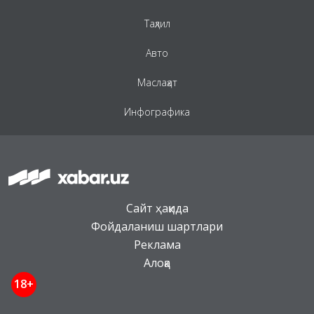
Таҳлил
Авто
Маслаҳат
Инфографика
Сайт ҳақида
Фойдаланиш шартлари
Реклама
Алоқа
18+