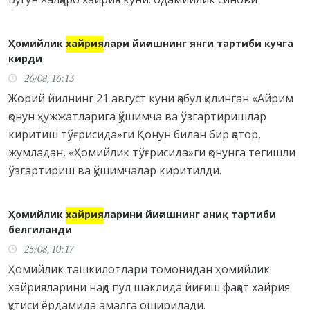
Ҳомийлик
хайрия
лари йиғишнинг янги тартиби кучга
кирди
26/08, 16:13
Жорий йилнинг 21 август куни қабул қилинган «Айрим
қонун ҳужжатларига қўшимча ва ўзгартиришлар
киритиш тўғрисида»ги Қонун билан бир қатор,
жумладан, «Ҳомийлик тўғрисида»ги қонунга тегишли
ўзгартириш ва қўшимчалар киритилди.
Ҳомийлик
хайрия
ларини йиғишнинг аниқ тартиби
белгиланди
25/08, 10:17
Ҳомийлик ташкилотлари томонидан ҳомийлик
хайрияларини нақд пул шаклида йиғиш фақат хайрия
қутиси ёрдамида амалга оширилади.