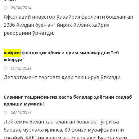
29/06/2024
Афсонавий инвестор ўз хайрия фаолияти бошланган
2006 йилдан буён энг йирик йиллик хайрия
рекордини ўрнатди.
хайрия
фонди ҳисобчиси ярим миллиардни "еб
юборди"
07/02/2024
Департамент терговга қадар текширув ўтказди.
Сизнинг ташрифингиз хаста болалар ҳаётини сақлаб
қолиши мумкин!
06/12/2023
Лейкемия билан хасталанган болалар тўғри ва
барвақт муолажа қилинса, 89 фоизи муваффақиятли
соғайиб, ҲАЁТни давом эттира олади! Бунинг учун