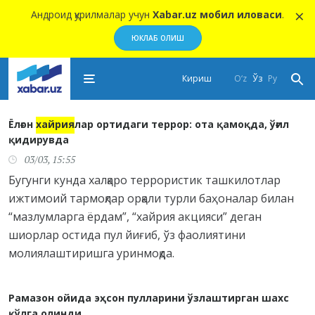
×
Андроид қурилмалар учун
Xabar.uz мобил иловаси
.
ЮКЛАБ ОЛИШ
Кириш
O‘z
Ўз
Ру
Ёлғон
хайрия
лар ортидаги террор: ота қамоқда, ўғил
қидирувда
03/03, 15:55
Бугунги кунда халқаро террористик ташкилотлар
ижтимоий тармоқлар орқали турли баҳоналар билан
“мазлумларга ёрдам”, “хайрия акцияси” деган
шиорлар остида пул йиғиб, ўз фаолиятини
молиялаштиришга уринмоқда.
Рамазон ойида эҳсон пулларини ўзлаштирган шахс
қўлга олинди