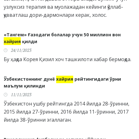
узлуксиз терапия ва муолажадан кейинги қўллаб-
қувватлаш дори-дармонлари керак, холос.
«Тангем» Ғазодаги болалар учун 50 миллион вон
хайрия
қилди
24/11/2023
Бу ҳақда Корея Қизил хоч ташкилоти хабар бермоқда.
Ўзбекистоннинг дунё
хайрия
рейтингидаги ўрни
маълум қилинди
11/11/2023
Ўзбекистон ушбу рейтингда 2014 йилда 28-ўринни,
2015 йилда 27-ўринни, 2016 йилда 11-ўринни, 2017
йилда 38-ўринни эгаллаган.