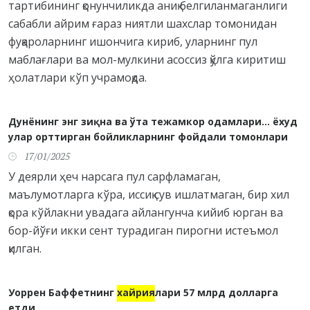
тартибининг қонунчиликда аниқ белгиланмаганлиги
сабабли айрим ғараз ниятли шахслар томонидан
фуқароларнинг ишончига кириб, уларнинг пул
маблағлари ва мол-мулкини асоссиз қўлга киритиш
ҳолатлари кўп учрамоқда.
Дунёнинг энг зиқна ва ўта тежамкор одамлари... ёхуд
улар орттирган бойликларнинг фойдали томонлари
17/01/2025
У деярли ҳеч нарсага пул сарфламаган,
маълумотларга кўра, иссиқ сув ишлатмаган, бир хил
қора кўйлакни увадага айлангунча кийиб юрган ва
бор-йўғи икки сент турадиган пирогни истеъмол
қилган.
Уоррен Баффетнинг
хайрия
лари 57 млрд долларга
етди