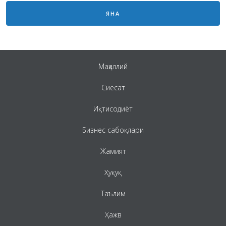
ЯНА
Маҳаллий
Сиёсат
Иқтисодиёт
Бизнес сабоқлари
Жамият
Ҳуқуқ
Таълим
Ҳажв