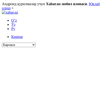
Андроид қурилмалар учун
Xabar.uz мобил иловаси
.
Юклаб
олиш
×
O‘z
Ўз
Ру
Кириш