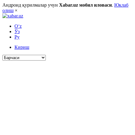
Андроид қурилмалар учун
Xabar.uz мобил иловаси
.
Юклаб
олиш
×
O‘z
Ўз
Ру
Кириш