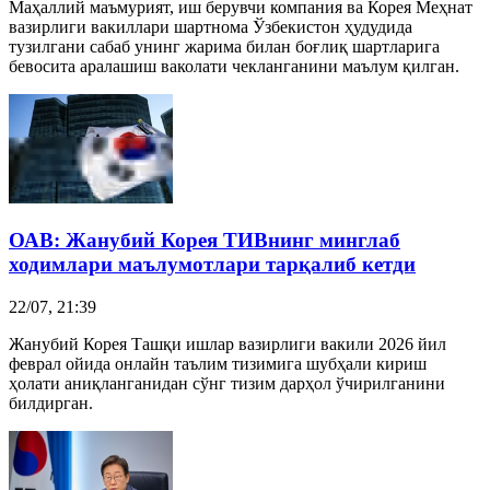
Маҳаллий маъмурият, иш берувчи компания ва Корея Меҳнат
вазирлиги вакиллари шартнома Ўзбекистон ҳудудида
тузилгани сабаб унинг жарима билан боғлиқ шартларига
бевосита аралашиш ваколати чекланганини маълум қилган.
ОАВ:
Жанубий Корея
ТИВнинг минглаб
ходимлари маълумотлари тарқалиб кетди
22/07, 21:39
Жанубий Корея Ташқи ишлар вазирлиги вакили 2026 йил
феврал ойида онлайн таълим тизимига шубҳали кириш
ҳолати аниқланганидан сўнг тизим дарҳол ўчирилганини
билдирган.