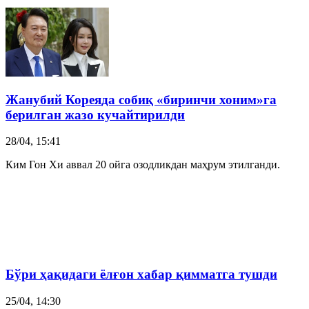
Жанубий Корея
да собиқ «биринчи хоним»га
берилган жазо кучайтирилди
28/04, 15:41
Ким Гон Хи аввал 20 ойга озодликдан маҳрум этилганди.
Бўри ҳақидаги ёлғон хабар қимматга тушди
25/04, 14:30