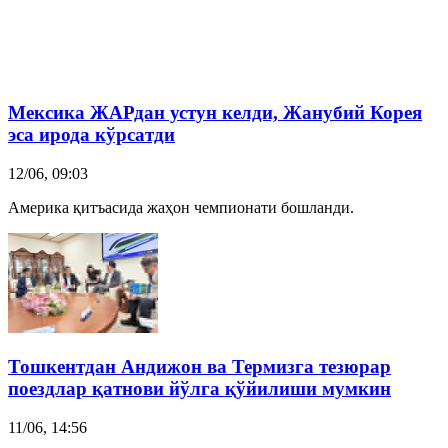
Мексика ЖАРдан устун келди,
Жанубий Корея
эса ирода кўрсатди
12/06, 09:03
Америка қитъасида жаҳон чемпионати бошланди.
Тошкентдан Андижон ва Термизга тезюрар
поездлар қатнови йўлга қўйилиши мумкин
11/06, 14:56