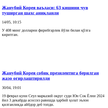
Жанубий Корея
ваъдаси: 63 кишини чув
туширган шахс аниқланди
14/05, 10:15
У 408 минг долларни фирибгарлик йўли билан қўлга
киритган.
Жанубий Корея
собиқ президентига берилган
жазо оғирлаштирилди
30/04, 19:01
19 феврал куни Сеул марказий округ суди Юн Сок Ёлни 2024
йил 3 декабрда асоссиз равишда ҳарбий ҳолат эълон
қилганликда айбдор деб топди.