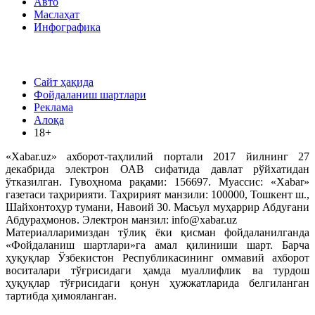
Авто
Маслаҳат
Инфографика
Сайт ҳақида
Фойдаланиш шартлари
Реклама
Алоқа
18+
«Xabar.uz» ахборот-таҳлилий портали 2017 йилнинг 27
декабрида электрон ОАВ сифатида давлат рўйхатидан
ўтказилган. Гувоҳнома рақами: 156697. Муассис: «Xabar»
газетаси таҳририяти. Таҳририят манзили: 100000, Тошкент ш.,
Шайхонтоҳур тумани, Навоий 30. Масъул муҳаррир Абдуғани
Абдураҳмонов. Электрон манзил: info@xabar.uz
Материалларимиздан тўлиқ ёки қисман фойдаланилганда
«Фойдаланиш шартлари»га амал қилиниши шарт. Барча
ҳуқуқлар Ўзбекистон Республикасининг оммавий ахборот
воситалари тўғрисидаги ҳамда муаллифлик ва турдош
ҳуқуқлар тўғрисидаги қонун ҳужжатларида белгиланган
тартибда ҳимояланган.