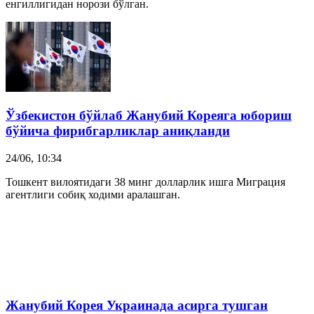
енгиллигидан норози бўлган.
Ўзбекистон бўйлаб
Жанубий Корея
га юбориш
бўйича фирибгарликлар аниқланди
24/06, 10:34
Тошкент вилоятидаги 38 минг долларлик ишга Миграция
агентлиги собиқ ходими аралашган.
Жанубий Корея
Украинада асирга тушган