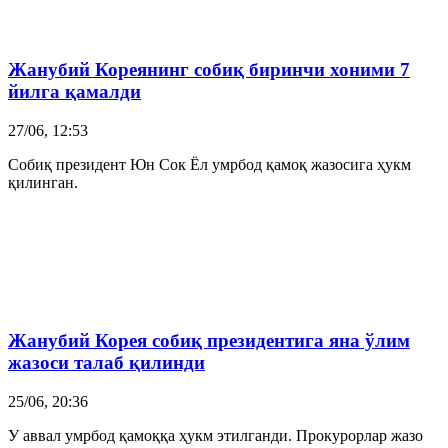
Жанубий Корея
нинг собиқ биринчи хоними 7
йилга қамалди
27/06, 12:53
Собиқ президент Юн Сок Ёл умрбод қамоқ жазосига ҳукм
қилинган.
Жанубий Корея
собиқ президентига яна ўлим
жазоси талаб қилинди
25/06, 20:36
У аввал умрбод қамоққа ҳукм этилганди. Прокурорлар жазо