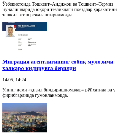
Ўзбекистонда Тошкент–Андижон ва Тошкент–Термиз
йўналишларида юқори тезликдаги поездлар ҳаракатини
ташкил этиш режалаштирилмоқда.
Миграция агентлигининг собиқ мулозими
халқаро қидирувга берилди
14/05, 14:24
Унинг исми «қизил билдиришномалар» рўйхатида ва у
фирибгарликда гумонланмоқда.