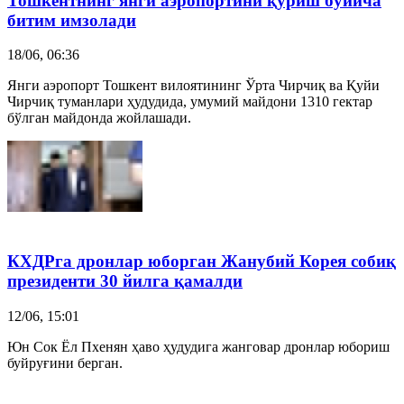
Тошкентнинг янги аэропортини қуриш бўйича
битим имзолади
18/06, 06:36
Янги аэропорт Тошкент вилоятининг Ўрта Чирчиқ ва Қуйи
Чирчиқ туманлари ҳудудида, умумий майдони 1310 гектар
бўлган майдонда жойлашади.
КХДРга дронлар юборган
Жанубий Корея
собиқ
президенти 30 йилга қамалди
12/06, 15:01
Юн Сок Ёл Пхенян ҳаво ҳудудига жанговар дронлар юбориш
буйруғини берган.