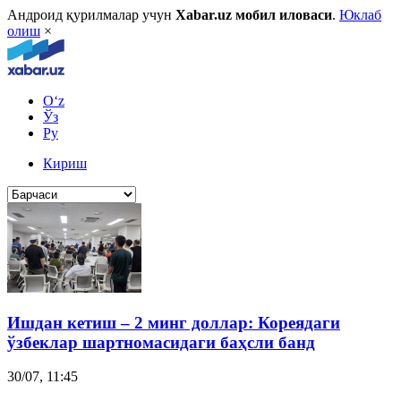
Андроид қурилмалар учун
Xabar.uz мобил иловаси
.
Юклаб
олиш
×
O‘z
Ўз
Ру
Кириш
Ишдан кетиш – 2 минг доллар: Кореядаги
ўзбеклар шартномасидаги баҳсли банд
30/07, 11:45