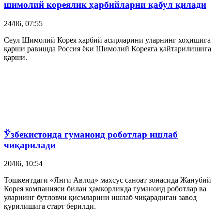
шимолий кореялик ҳарбийларни қабул қилади
24/06, 07:55
Сеул Шимолий Корея ҳарбий асирларини уларнинг хоҳишига
қарши равишда Россия ёки Шимолий Кореяга қайтарилишига
қарши.
Ўзбекистонда гуманоид роботлар ишлаб
чиқарилади
20/06, 10:54
Тошкентдаги «Янги Авлод» махсус саноат зонасида Жанубий
Корея компанияси билан ҳамкорликда гуманоид роботлар ва
уларнинг бутловчи қисмларини ишлаб чиқарадиган завод
қурилишига старт берилди.