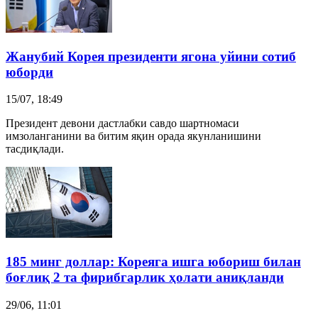
Жанубий Корея
президенти ягона уйини сотиб
юборди
15/07, 18:49
Президент девони дастлабки савдо шартномаси
имзоланганини ва битим яқин орада якунланишини
тасдиқлади.
185 минг доллар: Кореяга ишга юбориш билан
боғлиқ 2 та фирибгарлик ҳолати аниқланди
29/06, 11:01