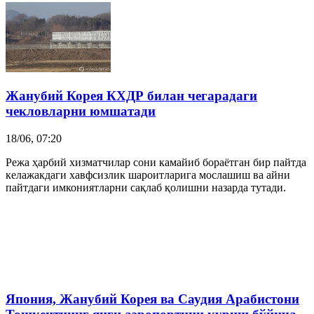
Жанубий Корея
КХДР билан чегарадаги
чекловларни юмшатади
18/06, 07:20
Режа ҳарбий хизматчилар сони камайиб бораётган бир пайтда
келажакдаги хавфсизлик шароитларига мослашиш ва айни
пайтдаги имкониятларни сақлаб қолишни назарда тутади.
Япония,
Жанубий Корея
ва Саудия Арабистони