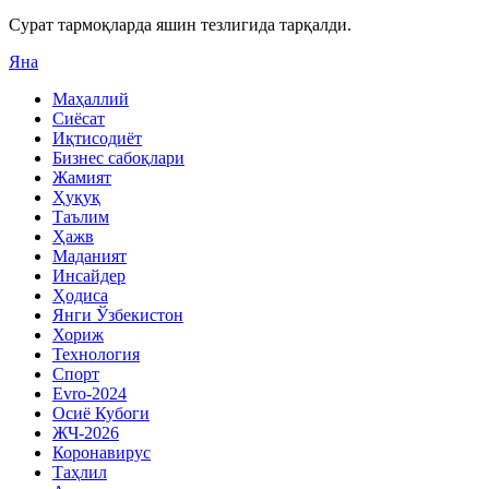
Сурат тармоқларда яшин тезлигида тарқалди.
Яна
Маҳаллий
Сиёсат
Иқтисодиёт
Бизнес сабоқлари
Жамият
Ҳуқуқ
Таълим
Ҳажв
Маданият
Инсайдер
Ҳодиса
Янги Ўзбекистон
Хориж
Технология
Спорт
Evro-2024
Осиё Кубоги
ЖЧ-2026
Коронавирус
Таҳлил