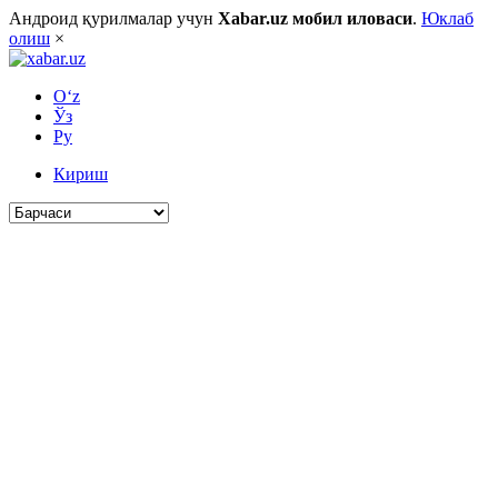
Андроид қурилмалар учун
Xabar.uz мобил иловаси
.
Юклаб
олиш
×
O‘z
Ўз
Ру
Кириш