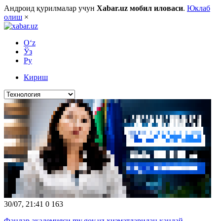
Андроид қурилмалар учун
Xabar.uz мобил иловаси
.
Юклаб
олиш
×
O‘z
Ўз
Ру
Кириш
30/07, 21:41
0
163
Фанлар академияси my.gov.uz хизматларидан қандай