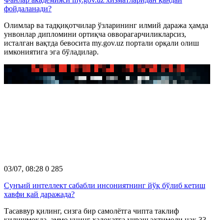
фойдаланади?
Олимлар ва тадқиқотчилар ўзларининг илмий даража ҳамда
унвонлар дипломини ортиқча овворагарчиликларсиз,
исталган вақтда бевосита my.gov.uz портали орқали олиш
имкониятига эга бўладилар.
03/07, 08:28
0
285
Сунъий интеллект сабабли инсониятнинг йўқ бўлиб кетиш
хавфи қай даражада?
Тасаввур қилинг, сизга бир самолётга чипта таклиф
қилишмоқда, аммо унинг ҳалокатга учраш эҳтимоли нақ 33