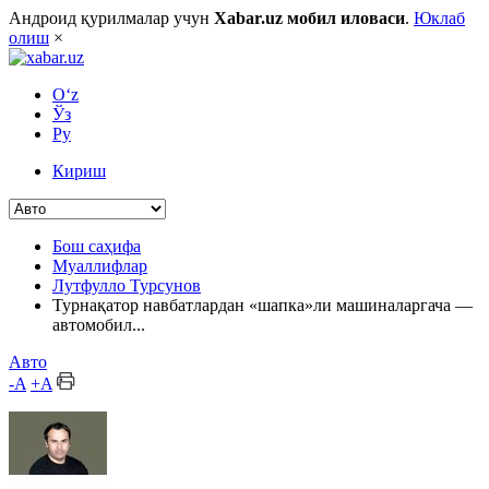
Андроид қурилмалар учун
Xabar.uz мобил иловаси
.
Юклаб
олиш
×
O‘z
Ўз
Ру
Кириш
Бош саҳифа
Муаллифлар
Лутфулло Турсунов
Турнақатор навбатлардан «шапка»ли машиналаргача —
автомобил...
Авто
-A
+A