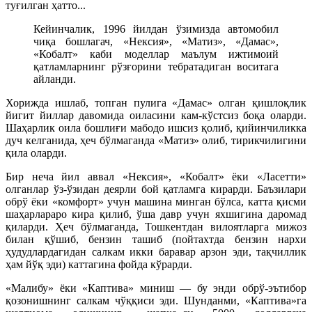
туғилган ҳатто...
Кейинчалик, 1996 йилдан ўзимизда автомобил
чиқа бошлагач, «Нексия», «Матиз», «Дамас»,
«Кобалт» каби моделлар маълум ижтимоий
қатламларнинг рўзғорини тебратадиган воситага
айланди.
Хорижда ишлаб, топган пулига «Дамас» олган қишлоқлик
йигит йиллар давомида оиласини кам-кўстсиз боқа оларди.
Шаҳарлик оила бошлиғи мабодо ишсиз қолиб, қийинчиликка
дуч келганида, ҳеч бўлмаганда «Матиз» олиб, тирикчилигини
қила оларди.
Бир неча йил аввал «Нексия», «Кобалт» ёки «Ласетти»
олганлар ўз-ўзидан деярли бой қатламга кирарди. Баъзилари
обрў ёки «комфорт» учун машина минган бўлса, катта қисми
шаҳарлараро кира қилиб, ўша давр учун яхшигина даромад
қиларди. Ҳеч бўлмаганда, Тошкентдан вилоятларга мижоз
билан қўшиб, бензин ташиб (пойтахтда бензин нархи
ҳудудлардагидан салкам икки баравар арзон эди, тақчиллик
ҳам йўқ эди) каттагина фойда кўрарди.
«Малибу» ёки «Каптива» миниш — бу энди обрў-эътибор
қозонишнинг салкам чўққиси эди. Шунданми, «Каптива»га