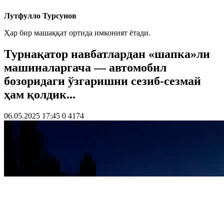
Лутфулло Турсунов
Ҳар бир машаққат ортида имконият ётади.
Турнақатор навбатлардан «шапка»ли
машиналаргача — автомобил
бозоридаги ўзгаришни сезиб-сезмай
ҳам қолдик...
06.05.2025 17:45
0
4174