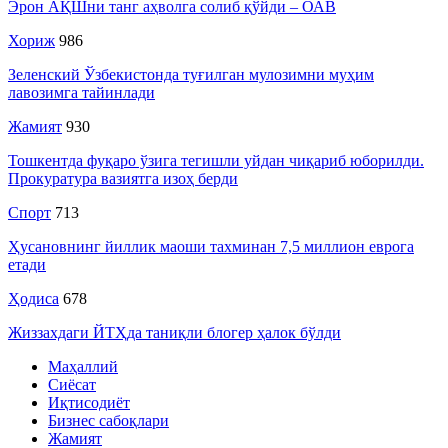
Эрон АҚШни танг аҳволга солиб қўйди – ОАВ
Хориж
986
Зеленский Ўзбекистонда туғилган мулозимни муҳим
лавозимга тайинлади
Жамият
930
Тошкентда фуқаро ўзига тегишли уйдан чиқариб юборилди.
Прокуратура вазиятга изоҳ берди
Спорт
713
Ҳусановнинг йиллик маоши тахминан 7,5 миллион еврога
етади
Ҳодиса
678
Жиззахдаги ЙТҲда таниқли блогер ҳалок бўлди
Маҳаллий
Сиёсат
Иқтисодиёт
Бизнес сабоқлари
Жамият