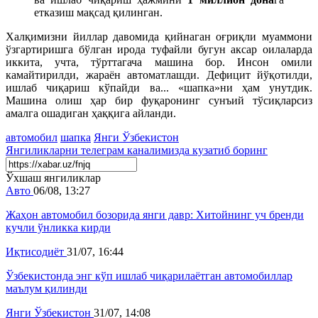
етказиш мақсад қилинган.
Халқимизни йиллар давомида қийнаган оғриқли муаммони
ўзгартиришга бўлган ирода туфайли бугун аксар оилаларда
иккита, учта, тўрттагача машина бор. Инсон омили
камайтирилди, жараён автоматлашди. Дефицит йўқотилди,
ишлаб чиқариш кўпайди ва... «шапка»ни ҳам унутдик.
Машина олиш ҳар бир фуқаронинг сунъий тўсиқларсиз
амалга ошадиган ҳаққига айланди.
автомобил
шапка
Янги Ўзбекистон
Янгиликларни
телеграм
каналимизда кузатиб боринг
Ўхшаш янгиликлар
Авто
06/08, 13:27
Жаҳон автомобил бозорида янги давр: Хитойнинг уч бренди
кучли ўнликка кирди
Иқтисодиёт
31/07, 16:44
Ўзбекистонда энг кўп ишлаб чиқарилаётган автомобиллар
маълум қилинди
Янги Ўзбекистон
31/07, 14:08