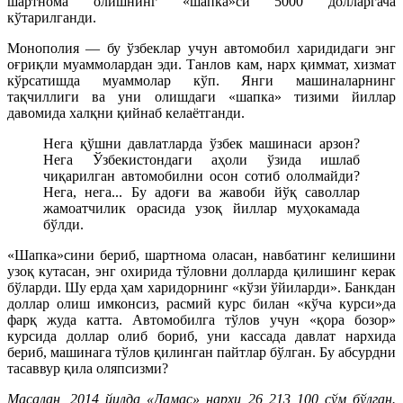
шартнома олишнинг «шапка»си 5000 долларгача
кўтарилганди.
Монополия — бу ўзбеклар учун автомобил харидидаги энг
оғриқли муаммолардан эди. Танлов кам, нарх қиммат, хизмат
кўрсатишда муаммолар кўп. Янги машиналарнинг
тақчиллиги ва уни олишдаги «шапка» тизими йиллар
давомида халқни қийнаб келаётганди.
Нега қўшни давлатларда ўзбек машинаси арзон?
Нега Ўзбекистондаги аҳоли ўзида ишлаб
чиқарилган автомобилни осон сотиб ололмайди?
Нега, нега... Бу адоғи ва жавоби йўқ саволлар
жамоатчилик орасида узоқ йиллар муҳокамада
бўлди.
«Шапка»сини бериб, шартнома оласан, навбатинг келишини
узоқ кутасан, энг охирида тўловни долларда қилишинг керак
бўларди. Шу ерда ҳам харидорнинг «кўзи ўйиларди». Банкдан
доллар олиш имконсиз, расмий курс билан «кўча курси»да
фарқ жуда катта. Автомобилга тўлов учун «қора бозор»
курсида доллар олиб бориб, уни кассада давлат нархида
бериб, машинага тўлов қилинган пайтлар бўлган. Бу абсурдни
тасаввур қила оляпсизми?
Масалан, 2014 йилда «Дамас» нархи 26 213 100 сўм бўлган.