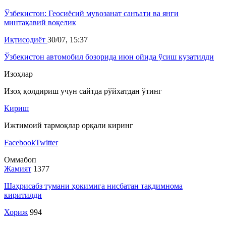
Ўзбекистон: Геосиёсий мувозанат санъати ва янги
минтақавий воқелик
Иқтисодиёт
30/07, 15:37
Ўзбекистон автомобил бозорида июн ойида ўсиш кузатилди
Изоҳлар
Изоҳ қолдириш учун сайтда рўйхатдан ўтинг
Кириш
Ижтимоий тармоқлар орқали киринг
Facebook
Twitter
Оммабоп
Жамият
1377
Шаҳрисабз тумани ҳокимига нисбатан тақдимнома
киритилди
Хориж
994