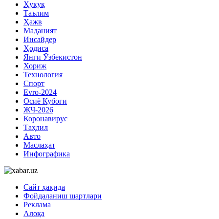
Ҳуқуқ
Таълим
Ҳажв
Маданият
Инсайдер
Ҳодиса
Янги Ўзбекистон
Хориж
Технология
Спорт
Evro-2024
Осиё Кубоги
ЖЧ-2026
Коронавирус
Таҳлил
Авто
Маслаҳат
Инфографика
Сайт ҳақида
Фойдаланиш шартлари
Реклама
Алоқа