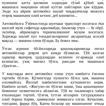
пулининг катта қисмини олдиндан тўлаб қўйиб ҳам,
машинаси чиқишини ойлаб кутган пайтларни ҳам кўрдик.
Энди эса айрим автомобил ишлаб чиқарувчилар мижозга
тезроқ машинани олиб кетинг, деб ялиняпти...
Автомобилга Ўзбекистонда шунчаки транспорт воситаси ёки
шахсий мулк сифатида қаралмайди, баъзилар учун — бу обрў-
эътибор, айримларга тирикчиликнинг муҳим воситаси.
Хорижда ишлаб пул топадиганларнинг аксариятида асосий
мақсад — машина олиш бўлади. Бу бежиз эмас.
Ўтган асрнинг 60-йилларида қишлоқларимизда енгил
автомобиллар деярли ҳеч кимда бўлмаган. Тўй қилган
одамлар яқинроқ ҳудудлардан келинни от-аравада олиб
келишган, узоқ манзил бўлса, раисдан юк машинаси
сўралган...
У вақтларда янги автомобил олиш учун навбатга ёзилиш
тартиби бўлган. Қўлингизда пулингиз бўлса ҳам, машина
ололмайсиз. Йиллаб навбатингизни кутишингиз керак.
Навбати келиб, «Жигули»ли бўлган киши, ўша қишлоқнинг
беминнат хизматчисига айланган. Тўй ва таъзияларга хабар
етказишдан тортиб, тўлғоқ тутган аёлларни туғуруқхонага
олиб бориш борми, ҳаммасини зиммасига олган. Кечасими,
тонгдами, фарқи йўқ. Қанча болалар шу машинанинг ичида