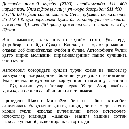
Долларда расмий курсда (2300) ҳисобланганда $11 400
нархланган. Унга тўлов қилиш учун «қора бозор»дан $11 400 —
35 340 000 сўмга сотиб олинган. Яъни, «Дамас» автосалонда
26 213 100 сўм нархланган бўлса-да, харидор уни белгиланган
суммадан 9,1 млн (30 фоиз) қимматроғига олишга мажбур
бўлган.
Энг аламлиси, халқ нимага эҳтиёж сезса, ўша ерда
фирибгарлар пайдо бўлади. Қанча-қанча одамлар машина
оламан деб фирибгарлар қурбони бўлди. Автомобилга ўчлик
ҳатто йирик молиявий пирамидаларнинг пайдо бўлишига
олиб келди.
Автомобил бозоридаги бундай турли схема ва чекловлар
маълум бир доираларнинг бойиши учун ўйлаб топилганди.
Улар шунчалик куч эдики, коррупцион тизимни ўзгартириш
ва йўқ қилиш учун йиллар керак бўлди. Ахир «қайнар
хумча»дан осонликча айрилишни исташмаган.
Президент Шавкат Мирзиёев бир неча бор автомобил
саноатидаги бу ҳолатни қаттиқ танқид остига олди ва унга
қарши турли чоралар қўлланилди, қатор истеъфолар,
ислоҳотлар қилинди. «Шапка» эвазига машина сотган
шахслар ушланиб, жавобгарликка тортилди...