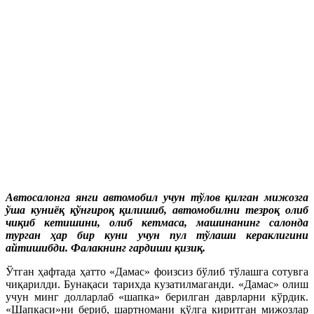
Автосалонга янги автомобил учун тўлов қилган мижозга
ўша куниёқ қўнғироқ қилишиб, автомобилни тезроқ олиб
чиқиб кетишини, олиб кетмаса, машинанинг салонда
турган ҳар бир куни учун пул тўлаши кераклигини
айтишибди. Фалакнинг гардиши қизиқ.
Ўтган ҳафтада ҳатто «Дамас» фоизсиз бўлиб тўлашга сотувга
чиқарилди. Бунақаси тарихда кузатилмаганди. «Дамас» олиш
учун минг долларлаб «шапка» берилган даврларни кўрдик.
«Шапкаси»ни бериб, шартномани қўлга киритган мижозлар